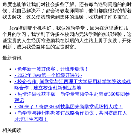
角度也能够让我们对社会多些了解。还有每当遇到问题的的时
候，我自己解决不了都会请教老师同学，他们都能很好的帮着
我去解决，这又使我感觉到集体的温暖，收获到了许多友谊。
Java培训哪个机构好，我认准尚学堂，因为在这里通过几
个月的学习，我学到了许多在校园内无法学到的知识经验，这
些宝贵的人生经历将激励我在以后的人生路上勇于实践，开拓
创新，成为我受益终生的宝贵财富。
最新资讯
•
兔年新一波IT侠客，开班即爆满！
•
2022年 Java第一个班级开课啦~
•
校企合作 | 尚学堂与江西理工大学应用科学学院达成战
略合作，建立校企创新创业基地
•
热情洋溢收获丰硕，尚学堂带领学生赴奇虎360集团参
观记
•
360来了！奇虎360科技集团来尚学堂现场招人啦！
•
尚学堂与神州邦邦签订战略合作协议，共同搭建IT人
才培训生态圈！
相关阅读