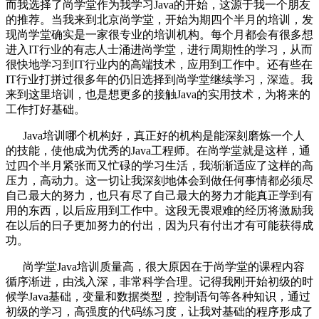
而我选择了尚学堂作为我学习Java的开始，这源于我一个朋友
的推荐。当我来到北京尚学堂，开始为期四个半月的培训，发
现尚学堂确实是一家很专业的培训机构。每个月都会有很多想
进入IT行业的有志人士涌进尚学堂，进行周期性的学习，从而
很快地学习到IT行业内的高端技术，应用到工作中。还有些在
IT行业打拼过很多年的仍旧选择到尚学堂继续学习，深造。我
来到这里培训，也是想更多的接触Java的实用技术，为将来的
工作打好基础。
Java培训哪个机构好，真正好的机构是能深刻磨炼一个人
的技能，使他成为优秀的Java工程师。在尚学堂就是这样，通
过四个半月紧张而又忙碌的学习生活，我渐渐适应了这样的高
压力，高动力。这一切让我深刻地体会到做任何事情都必须尽
自己最大的努力，也只有尽了自己最大的努力才能真正学到有
用的东西，以后应用到工作中。这段无畏艰难的经历将激励我
在以后的日子更加努力的付出，因为只有付出才有可能获得成
功。
尚学堂Java培训质量高，很大原因在于尚学堂的课程内容
循序渐进，由浅入深，非常科学合理。记得我刚开始初级的时
候学Java基础，变量和数据类型，控制语句等各种知识，通过
初级的学习，高强度的代码练习度，让我对基础的程序形成了