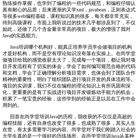
熟练操作掌握，也学到了编程的一些代码规范，和编程仔细认
真有耐心的品质；后来逐渐的又学xml，javabean，正则表达式
等很多web编程基础，课程知识真的很多，每天都非常充实，
待到高级课程，市面上我听说过的技术几乎都涉及到了，不仅
如此，还做了几个含金量非常高的项目，极大的增强了我对
Java的实践能力。
Java培训哪个机构好，能真正培养学员学会做项目的机构
才是好机构，而不是空有理论知识没有落在实操上。在尚学堂
做项目给我的感觉收获太大了，完成每一个项目，都让我对项
目开发流程有了切实的体会，学会了如何编写规范合格的代码
和文档，学会了正确理解分析项目需求，也体会到了团队合作
精神的重要性，明白了组织团队进行项目开发的具体流程等。
项目的实训课，我们不仅在编程的理论知识上有所巩固和深
化，更重要的是有了实战进行项目开发锻炼动手能力的机会，
积累了一笔宝贵的经验，这些学到的经验正是以后在工作中会
用到的。
回首在尚学堂培训Java的历程，我收获的不仅仅是高超的
编程技能，还有自身也改变了很多，也成熟了很多，其实人生
在世，有太多需要学习的内容。尚学堂对于我们刚踏入社会的
大学生真的是一个很好的历练场所。在尚学堂培训Java从某种