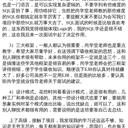
也是一门语言，是可以实现复杂逻辑的。不要学到有些难度的
SQL妥协了事，用功啃掉它，当然把尚学堂老师教的那些难度
的SQL你都搞定就非常厉害了，要提醒大家不要以为会写我们
项目中那些SQL就万事大吉了。SQL面试的时候是比较喜欢考
的，这东西我觉得很能体现Logic的，我的SQL学还是很不错
的，这在我后来一次面试中起了决定作用。
3）三大框架，一般人都认为很重要，尚学堂老师也是重点
教学，希望大家尽量学好，在这强调下吸收框架的思想，这和
别人聊技术很有帮助，未来你用的框架不一定就是这三个，但
是搞懂这些学其他框架是很容易的事，尚学堂老师会把三框架
讲得很细，便于学生吸收知识。顺便说下EJB你认真对待就赚
大了，好多公司虽然不一定用EJB，但是面的比较多，要认真
听尚学堂就业指导老师关于面试的建议。
4）设计模式。花些时间看看设计模式，还是很有用的，几
种工厂和单例是必须的。其他一些设计模式也要了解，要能用
形象实例对某个模式做出比喻，说出优缺点，就可以了。这和
别人聊技术都很有用的，需要说明的是这些要靠自己去总结。
上了高级，接触了项目，我发现我的学习还远远不够。知
识是无穷无尽的，每天都有新的知识诞生，而我们，也在每天