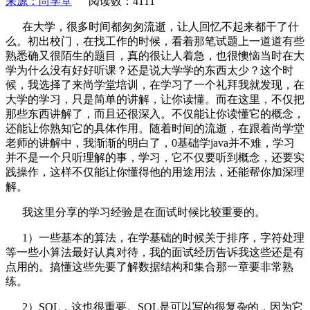
来源：尚学堂
阅读数：4111
在大学，很多时间都匆匆流逝，让人回忆不起来都干了什
么。初出校门，在找工作的时候，看着那笔试题上一道道有些
熟悉确又很陌生的题目，真的很让人着急，也很懊恼当时在大
学为什么没有好好听课？还是说大学学的东西太少？这个时
候，我选择了来尚学堂培训，在学习了一个礼拜我就发现，在
大学的学习，只是简单的讲解，让你读懂。而在这里，不仅把
那些东西讲解了，而且还很深入。不仅能让你读懂它的概念，
还能让你熟知它的具体作用。随着时间的流逝，在跟着尚学堂
老师的讲解中，我渐渐的明白了，0基础学java并不难，学习
并不是一个只听理解的事，学习，它不仅要听到概念，还要实
践操作，这样不仅能让你懂得他的用途用法，还能帮你加深理
解。
我这里分享的学习经验是在面试时候比较重要的。
1）一些基本的算法，在学基础的时候关于排序，字符处理
等一些小算法最好认真对待，我的面试经历告诉我这些还是有
点用的。搞懂这些先要了解数据结构和集合那一章要非常熟
练。
2）SQL，这也很重要。SQL是可以写的很复杂的，因为它