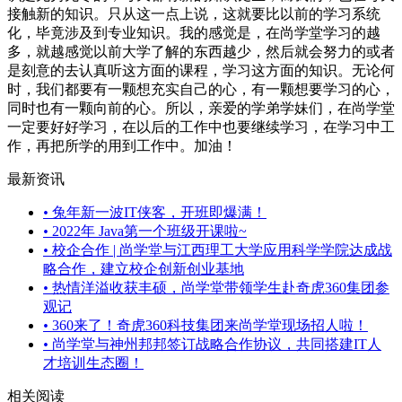
接触新的知识。只从这一点上说，这就要比以前的学习系统
化，毕竟涉及到专业知识。我的感觉是，在尚学堂学习的越
多，就越感觉以前大学了解的东西越少，然后就会努力的或者
是刻意的去认真听这方面的课程，学习这方面的知识。无论何
时，我们都要有一颗想充实自己的心，有一颗想要学习的心，
同时也有一颗向前的心。所以，亲爱的学弟学妹们，在尚学堂
一定要好好学习，在以后的工作中也要继续学习，在学习中工
作，再把所学的用到工作中。加油！
最新资讯
•
兔年新一波IT侠客，开班即爆满！
•
2022年 Java第一个班级开课啦~
•
校企合作 | 尚学堂与江西理工大学应用科学学院达成战
略合作，建立校企创新创业基地
•
热情洋溢收获丰硕，尚学堂带领学生赴奇虎360集团参
观记
•
360来了！奇虎360科技集团来尚学堂现场招人啦！
•
尚学堂与神州邦邦签订战略合作协议，共同搭建IT人
才培训生态圈！
相关阅读